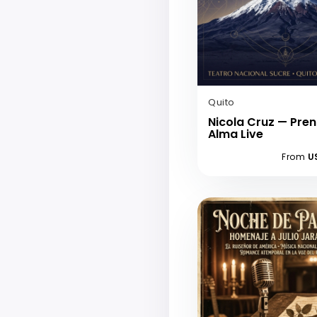
Quito
Nicola Cruz — Pren
Alma Live
From
U