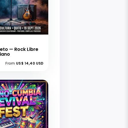
leto — Rock Libre
iano
From
US$ 14,40 USD