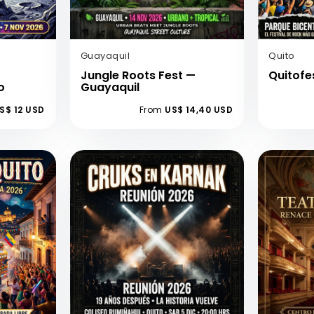
Guayaquil
Quito
Jungle Roots Fest —
Quitofe
o
Guayaquil
S$ 12 USD
From
US$ 14,40 USD