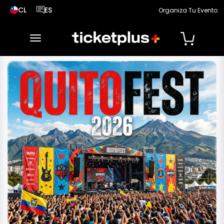
CL
ES
Organiza Tu Evento
País seleccionado, cambiar país
Idioma seleccionado, cambiar idioma
desplegar navegación