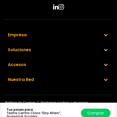
Empresa
Soluciones
Accesos
Nuestra Red
Política de Cookies
|
Gestionar cookies y anuncios
© 1999-2025 Ticketplus. Todos los derechos reservados.
Tus pases para
Comprar
Teatro Centro Cívico “Eloy Alfaro”,
Guayaquil, Ecuador