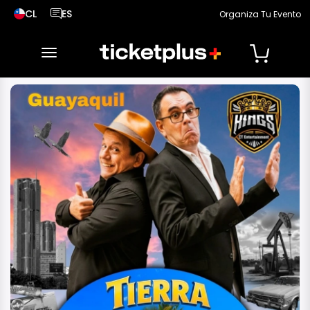
CL
ES
Organiza Tu Evento
País seleccionado, cambiar país
Idioma seleccionado, cambiar idioma
desplegar navegación